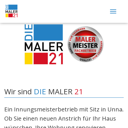
Togg
navig
Home
Wir über uns
Leistungen
Beratung & Planung
Fassadengestaltung
Wärmedämmung
Maler- und Tapezierarbeiten
Wir sind
DIE
MALER
21
Trockenbau
Betonsanierung
Ein Innungsmeisterbetrieb mit Sitz in Unna.
Bodenbeschichtung
Ob Sie einen neuen Anstrich für Ihr Haus
Mauerwerksabdichtung
wünschen, Ihre Wohnung renovieren