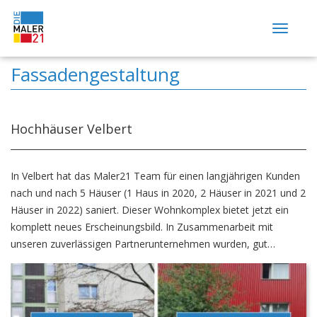
Togg
navig
Home
Fassadengestaltung
Wir über uns
Leistungen
Hochhäuser Velbert
Beratung & Planung
Fassadengestaltung
In Velbert hat das Maler21 Team für einen langjährigen Kunden
nach und nach 5 Häuser (1 Haus in 2020, 2 Häuser in 2021 und 2
Wärmedämmung
Häuser in 2022) saniert. Dieser Wohnkomplex bietet jetzt ein
Maler- und Tapezierarbeiten
komplett neues Erscheinungsbild. In Zusammenarbeit mit
Trockenbau
unseren zuverlässigen Partnerunternehmen wurden, gut
Betonsanierung
untereinander koordiniert, folgende Arbeiten durchgeführt: Ein-
und Abrüsten der Fassaden […]
Bodenbeschichtung
Mauerwerksabdichtung