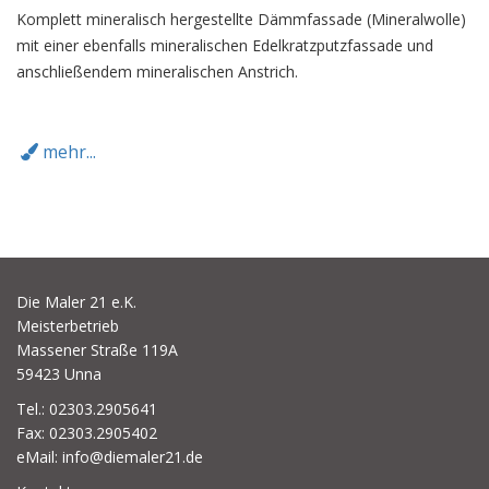
Komplett mineralisch hergestellte Dämmfassade (Mineralwolle)
mit einer ebenfalls mineralischen Edelkratzputzfassade und
anschließendem mineralischen Anstrich.
mehr...
Die Maler 21 e.K.
Meisterbetrieb
Massener Straße 119A
59423 Unna
Tel.: 02303.2905641
Fax: 02303.2905402
eMail: info@diemaler21.de