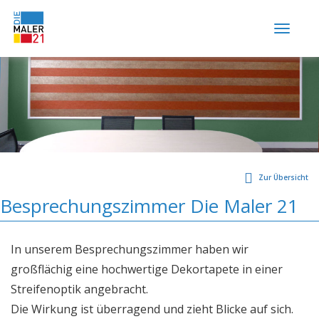
Togg
navig
Home
Wir über uns
Leistungen
Beratung & Planung
Fassadengestaltung
Zur Übersicht
Wärmedämmung
Besprechungszimmer Die Maler 21
Maler- und Tapezierarbeiten
Trockenbau
In unserem Besprechungszimmer haben wir
Betonsanierung
großflächig eine hochwertige Dekortapete in einer
Bodenbeschichtung
Streifenoptik angebracht.
Mauerwerksabdichtung
Die Wirkung ist überragend und zieht Blicke auf sich.