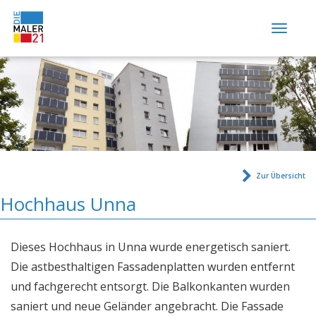
Togg
navig
Home
Wir über uns
Leistungen
Beratung & Planung
Fassadengestaltung
Zur Übersicht
Wärmedämmung
Hochhaus Unna
Maler- und Tapezierarbeiten
Trockenbau
Dieses Hochhaus in Unna wurde energetisch saniert.
Betonsanierung
Die astbesthaltigen Fassadenplatten wurden entfernt
Bodenbeschichtung
und fachgerecht entsorgt. Die Balkonkanten wurden
Mauerwerksabdichtung
saniert und neue Geländer angebracht. Die Fassade